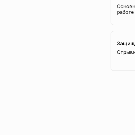
Основн
работе
уведом
Защище
Отрывк