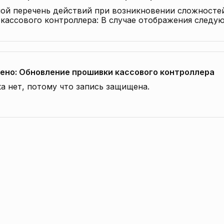
ой перечень действий при возникновении сложносте
 кассового контроллера: В случае отображения следу
лений, действуйте согласно описанию:
но: Обновление прошивки кассового контроллера
а нет, потому что запись защищена.