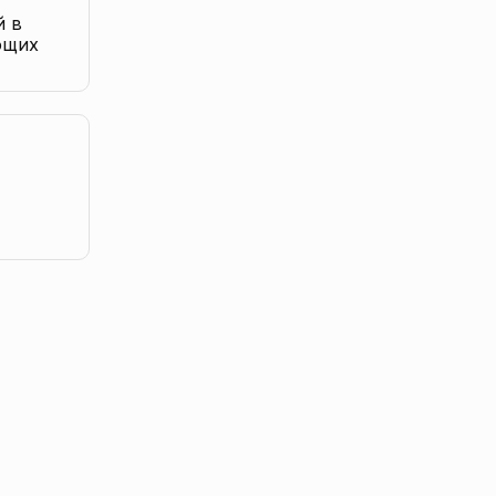
й в
ющих