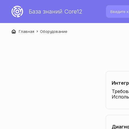
База знаний Core12
Главная
Оборудование
Интегр
Требов
Исполь
подклю
просмо
Диагно