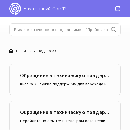
База знаний Core12
Главная
Поддержка
Обращение в техническую поддержку через кабинет управляющего
Кнопка «Служба поддержки» для перехода на страницу создания обращений в Core12 находится в верхнем правом углу. Обратиться в…
Обращение в техническую поддержку через телеграм бота
Перейдите по ссылке в телеграм бота технической поддержки. Нажмите /start. Первый раз бот попросит вас авторизоваться. Введите электронную почту, которую вы…